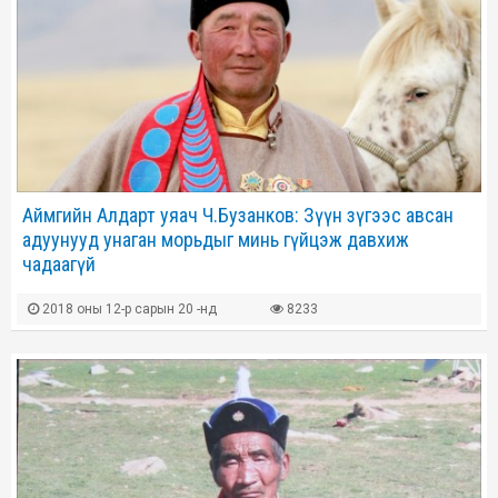
Аймгийн Алдарт уяач Ч.Бузанков: Зүүн зүгээс авсан
адуунууд унаган морьдыг минь гүйцэж давхиж
чадаагүй
2018 оны 12-р сарын 20 -нд
8233