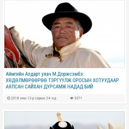
Аймгийн Алдарт уяач М.Доржсэмбэ:
ХӨДӨЛМӨРӨӨРӨӨ ТЭРГҮҮЛЖ ОРОСЫН ХОТУУДААР
АЯЛСАН САЙХАН ДУРСАМЖ НАДАД БИЙ
2018 оны 12-р сарын 24 -нд
3371