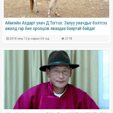
Аймгийн Алдарт уяач Д.Тогтох: Залуу уяачдыг бэлтгэх
ажилд гар бие оролцож яваадаа баяртай байдаг
2018 оны 12-р сарын 04 -нд
2178