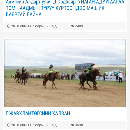
Аймгийн Алдарт уяач Д.Содбаяр: УНАГАН АДУУГААРАА
ТОМ НААДМЫН ТҮРҮҮ ХҮРТСЭНДЭЭ МАШ ИХ
БАЯРТАЙ БАЙНА
2018 оны 11-р сарын 29 -нд
2409
Г.ЖАВХЛАНТӨГСИЙН ХАЛЗАН
2018 оны 11-р сарын 29 -нд
3698