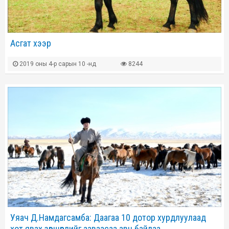
Асгат хээр
2019 оны 4-р сарын 10 -нд
8244
Уяач Д.Намдагсамба: Даагаа 10 дотор хурдлуулаад
хот явах зөвшөөрлийг ааваасаа авч байлаа