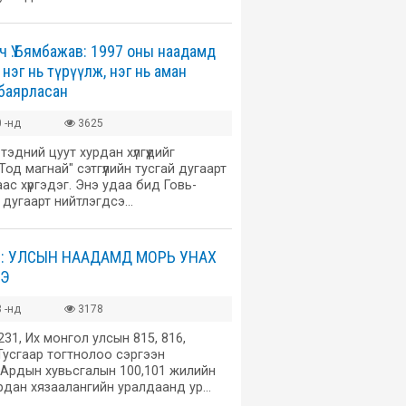
ч Ү.Бямбажав: 1997 оны наадамд
нэг нь түрүүлж, нэг нь аман
баярласан
 -нд
3625
тэдний цуут хурдан хүлгүүдийг
Тод магнай" сэтгүүлийн тусгай дугаарт
ас хүргэдэг. Энэ удаа бид Говь-
 дугаарт нийтлэгдсэ…
ҮН: УЛСЫН НААДАМД МОРЬ УНАХ
ЭЭ
 -нд
3178
231, Их монгол улсын 815, 816,
Тусгаар тогтнолоо сэргээн
 Ардын хувьсгалын 100,101 жилийн
рдан хязаалангийн уралдаанд ур…