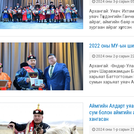
2024 оны 3-р сарын 05
Архангай: Уяач: Ихта
уяач Түвдэнгийн Ганч
айраг, аймгийн баяр н
зургаан айраг хүртсэн
2022 оны МУ-ын шил
2024 оны 2-р сарын 22
Архангай: -Өндөр-Ул
уяач Шаравжамцын Б
харьяат Баттогтохын 
сумын харьяат уяач 
Аймгийн Алдарт уяа
сум болон аймгийн 
хангасан
2024 оны 1-р сарын 21