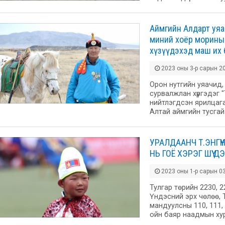
Аймгийн Алдарт уяа
миний хоёр морины 
хүзүүдэхэд маш их 
2023 оны 3-р сарын 20
Орон нутгийн уяачид, 
сурвалжлан хүргэдэг "
нийтлэгдсэн ярилцага
Алтай аймгийн тусгай
УРАЛДААНЧ Т.ЭНГҮ
НЬ ГОЁ ХЭРЭГ ШҮҮ Д
2023 оны 1-р сарын 03
Тулгар төрийн 2230, 2
Үндэсний эрх чөлөө, 
мандуулсны 110, 111,
ойн баяр наадмын ху