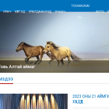
TODMAGNAI
УЯАЧ
ХҮЛГЭД
УРАЛДААНУУД
УНААЧ
ФОТО
TV
Говь Алтай аймаг
МЭДЭЭ
2023 ОНЫ 21 АЙМГ
ХҮҮХДҮҮД