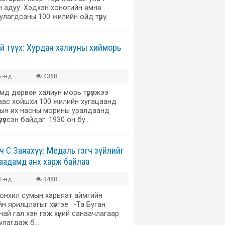
 адуу. Хэдхэн хоногийн өмнө
улагдсаны 100 жилийн ойд түрү…
ай түүх: Хурдан халиуны хийморь
 -нд
4368
д дөрвөн халиун морь түрүүлжээ
аас хойшхи 100 жилийн хугацаанд
ын их насны морины уралдаанд
рүүлсэн байдаг. 1930 он бу…
ч С.Заяахүү: Медаль гэгч зүйлийг
аадамд анх харж байлаа
 -нд
3488
Тонхил сумын харьяат аймгийн
йн ярилцлагыг хүргэе. -Та Буган
най гал хэн гэж хүний санаачлагаар
уулагдаж б…