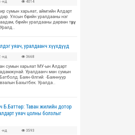
 -нд
4014
мир сумын харьяат, аймгийн Алдарт
өдөр. Улсын бүсийн уралдааны нэг
аадам, бүсийн уралдааны дөрвөн түрүү,
. Уралд…
дэг уяач, уралдаанч хүүхдүүд
 -нд
3668
аан сумын харьяат МУ-ын Алдарт
адамжунай. Уралдаанч мөн сумын
Батболд. Баян-Өлгий: -Баяннуур
Авзалын Бахытбек. Уралда…
ч Б.Баттөр: Таван жилийн дотор
алдарт уяач цолны болзлыг
 -нд
3593