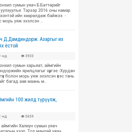
онхил сумын уяач Б.Баттөрийг
э уулзуулъя. Тэрээр 2016 оны намар
йнхэнтэй ийн хөөрөлдөж байжээ. -
с морь уяж эхэлсэн …
ч Д.Дамдиндорж: Азаргыг их
ях ёстой
 -нд
3933
онхил сумын харьяат, аймгийн
ндоржийн ярилцлагыг хүргэе.-Хурдан
үүх болон морь уяж эхэлсэн үеэс тань
айг багад аав маань м…
ймгийн 100 жилд түрүүлж,
 -нд
5659
й аймгийн Халиун сумын уяач
атарын хээр. Тод манлай уяач