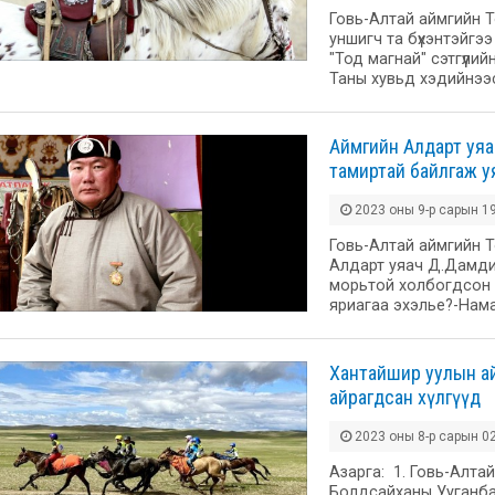
Говь-Алтай аймгийн Т
уншигч та бүхэнтэйгэ
"Тод магнай" сэтгүүли
Таны хувьд хэдийнээ
Аймгийн Алдарт уяа
тамиртай байлгаж у
2023 оны 9-р сарын 19
Говь-Алтай аймгийн Т
Алдарт уяач Д.Дамди
морьтой холбогдсон т
яриагаа эхэлье?-Нам
Хантайшир уулын а
айрагдсан хүлгүүд
2023 оны 8-р сарын 02
Азарга: 1. Говь-Алта
Болдсайханы Ууганба