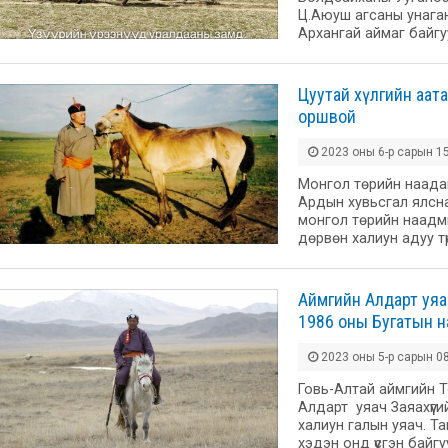
Ц.Аюуш агсаны унаган
Архангай аймаг байгу
Цуутай хүлгийн аат
оршвой
2023 оны 6-р сарын 15
Монгол төрийн наадам
Ардын хувьсгал ялсн
монгол төрийн наадм
дөрвөн халиун адуу тү
Аймгийн Алдарт уяа
1986 оны Бугатын н
2023 оны 5-р сарын 08
Говь-Алтай аймгийн 
Алдарт уяач Заяахүүги
халиун галын уяач. Та
хэдэн онд үүсгэн байг