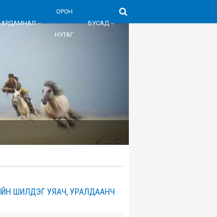
ОРОН
БАРДАМНАЛ
БУСАД
НУТАГ
ИЙН ШИЛДЭГ УЯАЧ, УРАЛДААНЧ